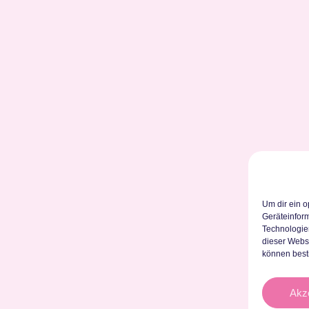
Um dir ein o
Geräteinfor
Technologien
dieser Websi
können best
Akz