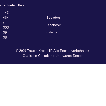
auenkrebshilfe.at
+43
664
Spenden
/
Facebook
303
Instagram
39
38
© 2026
Frauen Krebshilfe
Alle Rechte vorbehalten.
Grafische Gestaltung:
Unerwartet Design