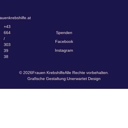
auenkrebshilfe.at
+43
664
Spenden
/
Facebook
303
Instagram
39
38
© 2026
Frauen Krebshilfe
Alle Rechte vorbehalten.
Grafische Gestaltung:
Unerwartet Design