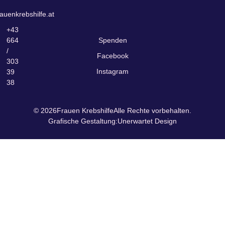
auenkrebshilfe.at
+43
664
Spenden
/
Facebook
303
Instagram
39
38
© 2026
Frauen Krebshilfe
Alle Rechte vorbehalten.
Grafische Gestaltung:
Unerwartet Design