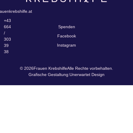
auenkrebshilfe.at
+43
664
Spenden
/
Facebook
303
Instagram
39
38
© 2026
Frauen Krebshilfe
Alle Rechte vorbehalten.
Grafische Gestaltung:
Unerwartet Design